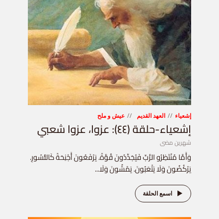
إشعياء
العهد القديم
عيش و ملح
إشعياء-حلقة (٤٤): عزوا، عزوا شعبي
شهرين مضى
وَأَمَّا مُنْتَظِرُو الرَّبِّ فَيُجَدِّدُونَ قُوَّةً. يَرْفَعُونَ أَجْنِحَةً كَالنُّسُورِ.
يَرْكُضُونَ وَلَا يَتْعَبُونَ. يَمْشُونَ وَلَا...
اسمع الحلقة