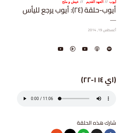
أيوب
العهد القديم
عيش و ملح
أيوب-حلقة (٢٤): أيوب يرجع لليأس
أغسطس 19, 2014
(اي ١٤ ١-٢٢
)