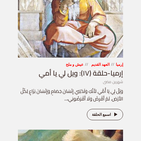
إرميا
العهد القديم
عيش و ملح
إرميا-حلقة (١٧): ويل لي يا أمي
شهرين مضى
وَيْلٌ لِي يَا أُمِّي لأَنَّكِ وَلَدْتِنِي إِنْسَانَ خِصَامٍ وَإِنْسَانَ نِزَاعٍ لِكُلِّ
الأَرْضِ. لَمْ أَقْرِضْ وَلَا أَقْرَضُونِي،...
اسمع الحلقة