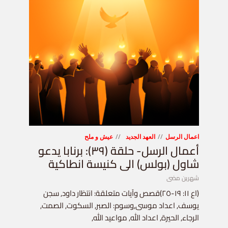
اعمال الرسل
العهد الجديد
عيش و ملح
أعمال الرسل- حلقة (٣٩): برنابا يدعو
شاول (بولس) الى كنيسة انطاكية
شهرين مضى
(اع ١١: ١٩-٢٥)قصص وآيات متعلقة: انتظار داود, سجن
يوسف, اعداد موسى,وسوم: الصبر, السكوت, الصمت,
الرجاء, الحيرة, اعداد الله, مواعيد الله,