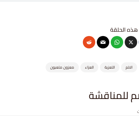
الالم
التعزية
العزاء
معزون متعبون
م للمناقشة