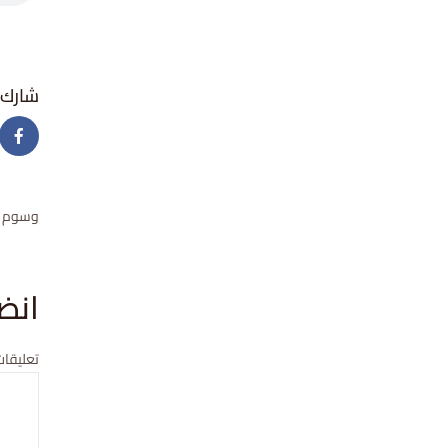
وسوم
انض
تعليقات