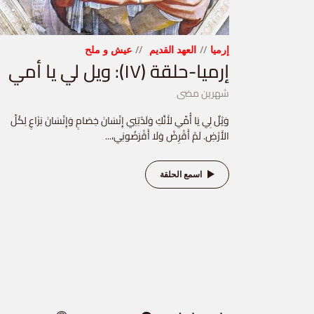
إرميا
العهد القديم
عيش و ملح
إرميا-حلقة (١٧): ويل لي يا أمي
شهرين مضى
وَيْلٌ لِي يَا أُمِّي لأَنَّكِ وَلَدْتِنِي إِنْسَانَ خِصَامٍ وَإِنْسَانَ نِزَاعٍ لِكُلِّ
الأَرْضِ. لَمْ أَقْرِضْ وَلَا أَقْرَضُونِي،...
اسمع الحلقة