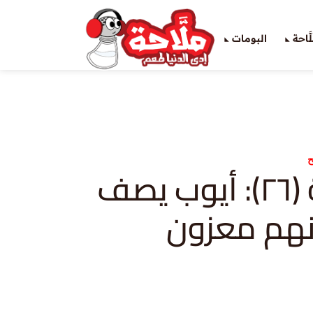
َاحة
البومات
ح
أيوب-حلقة (٢٦): أيوب يصف
نهم معزون