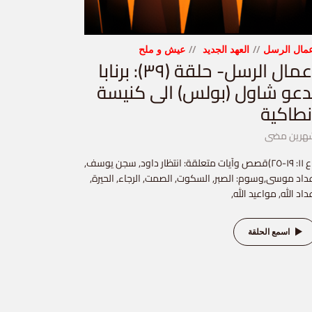
مال الرسل
العهد الجديد
عيش و ملح
أعمال الرسل- حلقة (٣٩): برنابا
دعو شاول (بولس) الى كنيسة
نطاكية
هرين مضى
(اع ١١: ١٩-٢٥)قصص وآيات متعلقة: انتظار داود, سجن يوسف,
داد موسى,وسوم: الصبر, السكوت, الصمت, الرجاء, الحيرة,
داد الله, مواعيد الله,
اسمع الحلقة