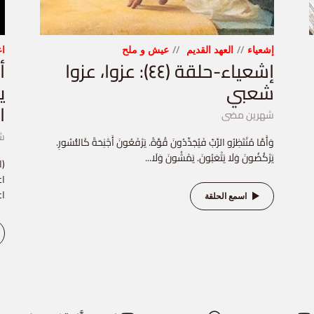
إشعياء
العهد القديم
عيش و ملح
اع
إشعياء-حلقة (٤٤): عزوا، عزوا
شعبي
ي
ا
شهرين مضى
ش
وَأَمَّا مُنْتَظِرُو الرَّبِّ فَيُجَدِّدُونَ قُوَّةً. يَرْفَعُونَ أَجْنِحَةً كَالنُّسُورِ.
يَرْكُضُونَ وَلَا يَتْعَبُونَ. يَمْشُونَ وَلَا...
اع
اع
اسمع الحلقة