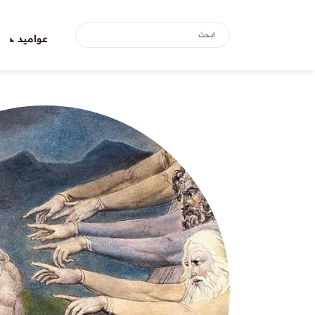
عواميد
ع