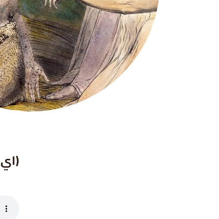
(اي ١٦ ١-٢٢