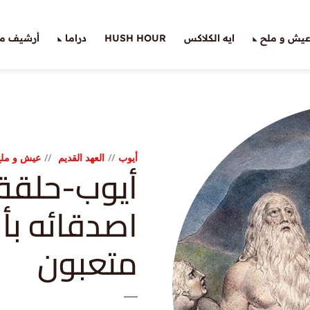
يش و ملح
ايه الكلاكس
HUSH HOUR
دراما
أرشيف ملّ
أيوب
العهد القديم
عيش و مل
اصدقائه بأ
متعبون