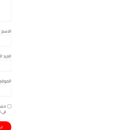
الاسم
*
البريد ا
الموقع 
احفظ
في ت