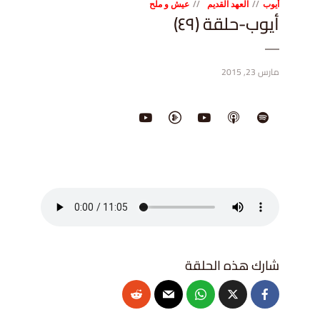
أيوب
العهد القديم
عيش و ملح
أيوب-حلقة (٤٩)
مارس 23, 2015