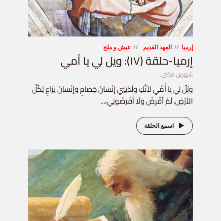
إرميا
العهد القديم
عيش و ملح
إرميا-حلقة (١٧): ويل لي يا أمي
شهرين مضى
وَيْلٌ لِي يَا أُمِّي لأَنَّكِ وَلَدْتِنِي إِنْسَانَ خِصَامٍ وَإِنْسَانَ نِزَاعٍ لِكُلِّ
الأَرْضِ. لَمْ أَقْرِضْ وَلَا أَقْرَضُونِي،...
اسمع الحلقة