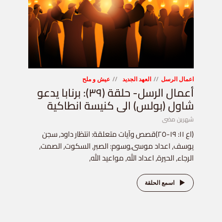
اعمال الرسل
العهد الجديد
عيش و ملح
أعمال الرسل- حلقة (٣٩): برنابا يدعو
شاول (بولس) الى كنيسة انطاكية
شهرين مضى
(اع ١١: ١٩-٢٥)قصص وآيات متعلقة: انتظار داود, سجن
يوسف, اعداد موسى,وسوم: الصبر, السكوت, الصمت,
الرجاء, الحيرة, اعداد الله, مواعيد الله,
اسمع الحلقة