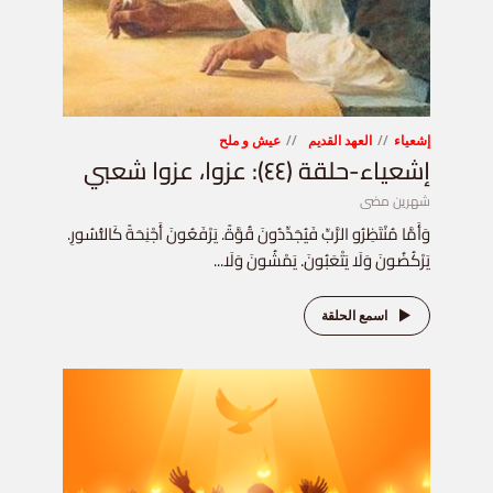
إشعياء
العهد القديم
عيش و ملح
إشعياء-حلقة (٤٤): عزوا، عزوا شعبي
شهرين مضى
وَأَمَّا مُنْتَظِرُو الرَّبِّ فَيُجَدِّدُونَ قُوَّةً. يَرْفَعُونَ أَجْنِحَةً كَالنُّسُورِ.
يَرْكُضُونَ وَلَا يَتْعَبُونَ. يَمْشُونَ وَلَا...
اسمع الحلقة