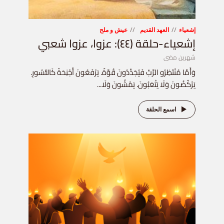
إشعياء
العهد القديم
عيش و ملح
إشعياء-حلقة (٤٤): عزوا، عزوا شعبي
شهرين مضى
وَأَمَّا مُنْتَظِرُو الرَّبِّ فَيُجَدِّدُونَ قُوَّةً. يَرْفَعُونَ أَجْنِحَةً كَالنُّسُورِ.
يَرْكُضُونَ وَلَا يَتْعَبُونَ. يَمْشُونَ وَلَا...
اسمع الحلقة