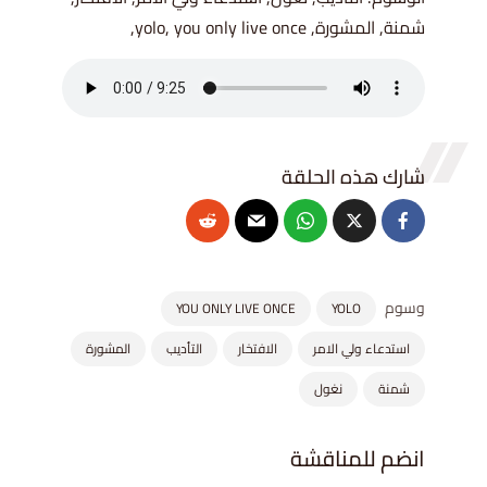
شمنة, المشورة, yolo, you only live once,
وسوم
YOU ONLY LIVE ONCE
YOLO
استدعاء ولي الامر
الافتخار
التأديب
المشورة
شمنة
نغول
انضم للمناقشة