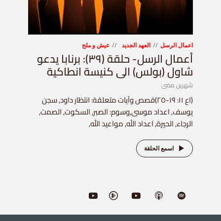
اعمال الرسل
العهد الجديد
عيش و ملح
أعمال الرسل- حلقة (٣٩): برنابا يدعو
شاول (بولس) الى كنيسة انطاكية
شهرين مضى
(اع ١١: ١٩-٢٥)قصص وآيات متعلقة: انتظار داود, سجن
يوسف, اعداد موسى,وسوم: الصبر, السكوت, الصمت,
الرجاء, الحيرة, اعداد الله, مواعيد الله,
اسمع الحلقة