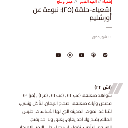
إشعياء
العهد القديم
عيش و ملح
إشعياء-حلقة (٢٥): نبوءة عن
أورشليم
11 شهر مضى
(اش ٢٢)
شواهد متعلقة: (عب ١٢) , (عب ١١) , (مز ١) , (مرا ٣)
قصص وآيات متعلقة: اصحاح الايمان, لنأكل ونشرب
لأننا غدا نموت, المدينة التي لها الأساسات, جليس
الملك, يفتح ولا احد يغاق, يغلق ولا احد يفتح,
الوسوم: التأديب, نغول, استدعاء ولي الامر, الافتخار,