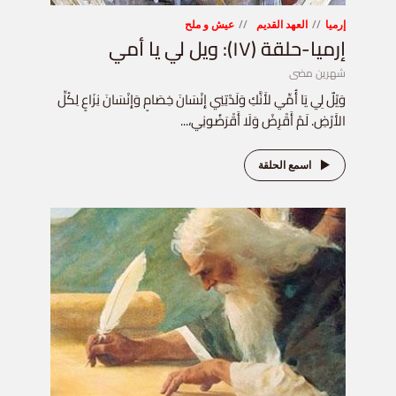
إرميا
العهد القديم
عيش و ملح
إرميا-حلقة (١٧): ويل لي يا أمي
شهرين مضى
وَيْلٌ لِي يَا أُمِّي لأَنَّكِ وَلَدْتِنِي إِنْسَانَ خِصَامٍ وَإِنْسَانَ نِزَاعٍ لِكُلِّ
الأَرْضِ. لَمْ أَقْرِضْ وَلَا أَقْرَضُونِي،...
اسمع الحلقة