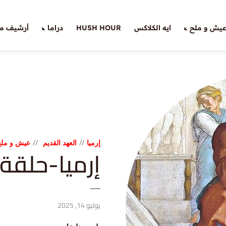
يش و ملح
ايه الكلاكس
HUSH HOUR
دراما
أرشيف ملّ
إرميا
العهد القديم
عيش و ملح
إرميا-حلقة (٤): لئلا أري
يوليو 14, 2025