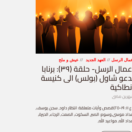
مال الرسل
العهد الجديد
عيش و ملح
أعمال الرسل- حلقة (٣٩): برنابا
دعو شاول (بولس) الى كنيسة
نطاكية
هرين مضى
(اع ١١: ١٩-٢٥)قصص وآيات متعلقة: انتظار داود, سجن يوسف,
داد موسى,وسوم: الصبر, السكوت, الصمت, الرجاء, الحيرة,
داد الله, مواعيد الله,