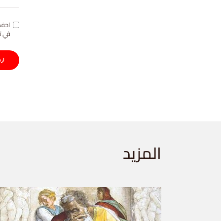
احفظ
في ت
المزيد