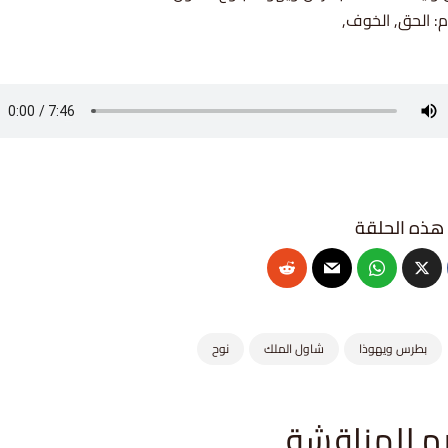
: الحق, الخوف,
بطرس ويهوذا
شاول الملك
نوح
م للمناقشة