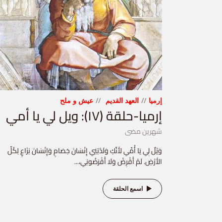
إرميا
العهد القديم
عيش و ملح
إرميا-حلقة (١٧): ويل لي يا أمي
شهرين مضى
وَيْلٌ لِي يَا أُمِّي لأَنَّكِ وَلَدْتِنِي إِنْسَانَ خِصَامٍ وَإِنْسَانَ نِزَاعٍ لِكُلِّ
الأَرْضِ. لَمْ أَقْرِضْ وَلَا أَقْرَضُونِي،...
اسمع الحلقة