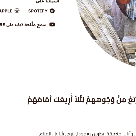
اسمعنا على
APPLE
SPOTIFY
إسمع ملَّاحة لايف على YOUTUBE
رْتَعْ مِنْ وُجُوهِهِمْ لِئَلاَّ أُرِيعَكَ أَمَامَهُمْ
يات متعلقة: بطرس ويهوذا, بنوح, شاول الملك,