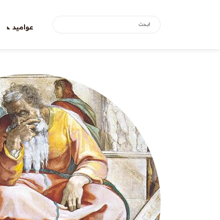
عواميد
ع