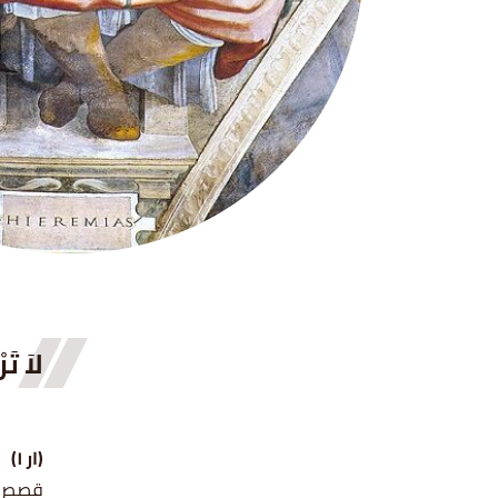
لاَ تَ
(ار ١)
قصص وآ