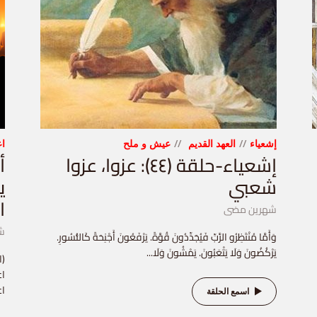
إشعياء
العهد القديم
عيش و ملح
اع
إشعياء-حلقة (٤٤): عزوا، عزوا
شعبي
ي
ا
شهرين مضى
ش
وَأَمَّا مُنْتَظِرُو الرَّبِّ فَيُجَدِّدُونَ قُوَّةً. يَرْفَعُونَ أَجْنِحَةً كَالنُّسُورِ.
يَرْكُضُونَ وَلَا يَتْعَبُونَ. يَمْشُونَ وَلَا...
اع
اع
اسمع الحلقة