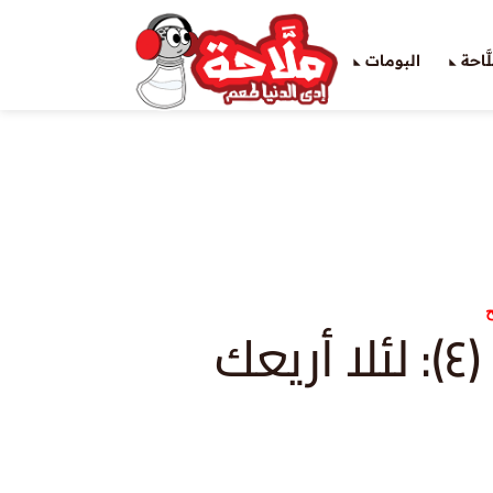
َاحة
البومات
عك