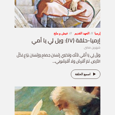
إرميا
العهد القديم
عيش و ملح
إرميا-حلقة (١٧): ويل لي يا أمي
شهرين مضى
وَيْلٌ لِي يَا أُمِّي لأَنَّكِ وَلَدْتِنِي إِنْسَانَ خِصَامٍ وَإِنْسَانَ نِزَاعٍ لِكُلِّ
الأَرْضِ. لَمْ أَقْرِضْ وَلَا أَقْرَضُونِي،...
اسمع الحلقة