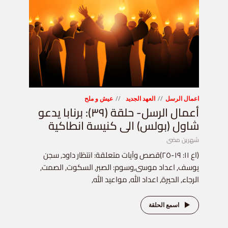
اعمال الرسل
العهد الجديد
عيش و ملح
أعمال الرسل- حلقة (٣٩): برنابا يدعو
شاول (بولس) الى كنيسة انطاكية
شهرين مضى
(اع ١١: ١٩-٢٥)قصص وآيات متعلقة: انتظار داود, سجن
يوسف, اعداد موسى,وسوم: الصبر, السكوت, الصمت,
الرجاء, الحيرة, اعداد الله, مواعيد الله,
اسمع الحلقة