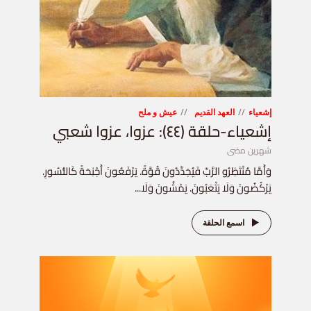
إشعياء
العهد القديم
عيش و ملح
إشعياء-حلقة (٤٤): عزوا، عزوا شعبي
شهرين مضى
وَأَمَّا مُنْتَظِرُو الرَّبِّ فَيُجَدِّدُونَ قُوَّةً. يَرْفَعُونَ أَجْنِحَةً كَالنُّسُورِ.
يَرْكُضُونَ وَلَا يَتْعَبُونَ. يَمْشُونَ وَلَا...
اسمع الحلقة