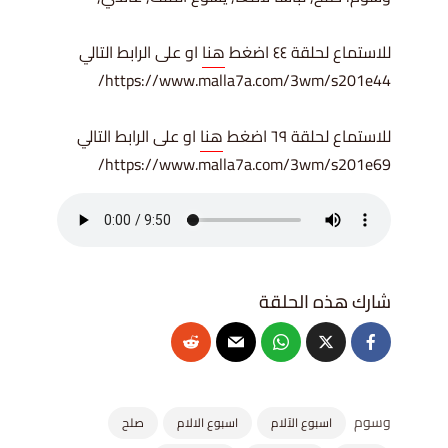
للاستماع لحلقة ٤٤ اضغط
⁠⁠⁠⁠⁠⁠⁠⁠⁠⁠⁠⁠⁠⁠⁠⁠⁠⁠⁠⁠⁠⁠⁠⁠⁠⁠⁠⁠⁠⁠⁠⁠⁠⁠⁠⁠هنا⁠⁠⁠⁠⁠⁠⁠⁠⁠⁠⁠⁠⁠⁠⁠⁠⁠⁠⁠⁠⁠⁠⁠⁠⁠⁠⁠⁠⁠⁠⁠⁠⁠⁠⁠⁠
او على الرابط التالي
https://www.malla7a.com/3wm/s201e44/
للاستماع لحلقة ٦٩ اضغط
⁠⁠⁠⁠⁠⁠⁠⁠⁠⁠⁠⁠⁠⁠⁠⁠⁠⁠⁠⁠⁠⁠⁠⁠⁠⁠⁠⁠⁠⁠⁠⁠⁠⁠⁠⁠هنا⁠⁠⁠⁠⁠⁠⁠⁠⁠⁠⁠⁠⁠⁠⁠⁠⁠⁠⁠⁠⁠⁠⁠⁠⁠⁠⁠⁠⁠⁠⁠⁠⁠⁠⁠⁠
او على الرابط التالي
https://www.malla7a.com/3wm/s201e69/
وسوم
اسبوع الآلام
اسبوع الالام
صلح