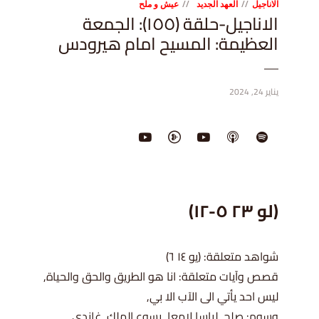
الاناجيل
العهد الجديد
عيش و ملح
الاناجيل-حلقة (١٥٥): الجمعة
العظيمة: المسيح امام هيرودس
يناير 24, 2024
(لو ٢٣ ٥-١٢)
شواهد متعلقة: (يو ١٤ ٦)
قصص وآيات متعلقة: انا هو الطريق والحق والحياة,
ليس احد يأتي الى الآب الا بي,
وسوم: صلح, لباسا لامعا, يسوع الملك, غاندي,