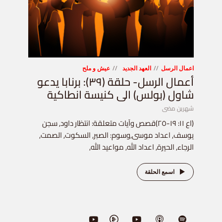
اعمال الرسل
العهد الجديد
عيش و ملح
أعمال الرسل- حلقة (٣٩): برنابا يدعو
شاول (بولس) الى كنيسة انطاكية
شهرين مضى
(اع ١١: ١٩-٢٥)قصص وآيات متعلقة: انتظار داود, سجن
يوسف, اعداد موسى,وسوم: الصبر, السكوت, الصمت,
الرجاء, الحيرة, اعداد الله, مواعيد الله,
اسمع الحلقة