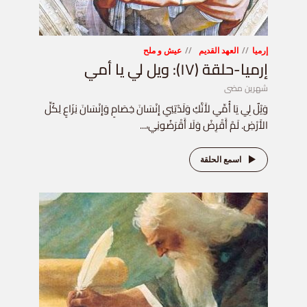
إرميا
العهد القديم
عيش و ملح
إرميا-حلقة (١٧): ويل لي يا أمي
شهرين مضى
وَيْلٌ لِي يَا أُمِّي لأَنَّكِ وَلَدْتِنِي إِنْسَانَ خِصَامٍ وَإِنْسَانَ نِزَاعٍ لِكُلِّ
الأَرْضِ. لَمْ أَقْرِضْ وَلَا أَقْرَضُونِي،...
اسمع الحلقة