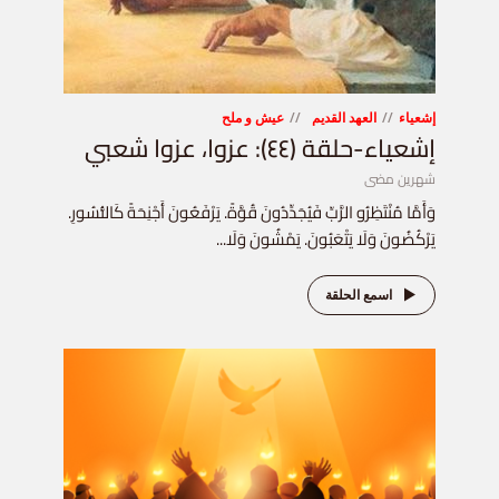
إشعياء
العهد القديم
عيش و ملح
إشعياء-حلقة (٤٤): عزوا، عزوا شعبي
شهرين مضى
وَأَمَّا مُنْتَظِرُو الرَّبِّ فَيُجَدِّدُونَ قُوَّةً. يَرْفَعُونَ أَجْنِحَةً كَالنُّسُورِ.
يَرْكُضُونَ وَلَا يَتْعَبُونَ. يَمْشُونَ وَلَا...
اسمع الحلقة