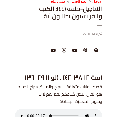
الاناجيل
العهد الجديد
عيش و ملح
الاناجيل-حلقة (٤٤): الكتبة
والفريسيون يطلبون آية
فبراير 12, 2018
(مت ١٢ ٣٨-٤٢) ، (لو ١١ ٢٩-٣٦)
قصص وآيات متعلقة: السراج والمنارة, سراج الجسد
هو العين, ليكن كلامكم نعم نعم لا لا
وسوم: المعجزة, البساطة,