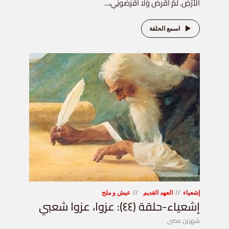
الأَرْضِ. لَمْ أَقْرِضْ وَلَا أَقْرَضُونِي،...
اسمع الحلقة
إشعياء
العهد القديم
عيش و ملح
إشعياء-حلقة (٤٤): عزوا، عزوا شعبي
شهرين مضى