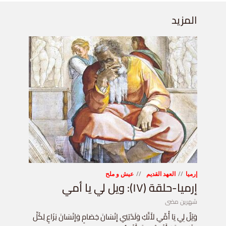
المزيد
إرميا
العهد القديم
عيش و ملح
إرميا-حلقة (١٧): ويل لي يا أمي
شهرين مضى
وَيْلٌ لِي يَا أُمِّي لأَنَّكِ وَلَدْتِنِي إِنْسَانَ خِصَامٍ وَإِنْسَانَ نِزَاعٍ لِكُلِّ