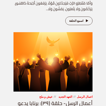
وَأَمَّا مُنْتَظِرُو الرَّبِّ فَيُجَدِّدُونَ قُوَّةً. يَرْفَعُونَ أَجْنِحَةً كَالنُّسُورِ.
يَرْكُضُونَ وَلَا يَتْعَبُونَ. يَمْشُونَ وَلَا...
اسمع الحلقة
اعمال الرسل
العهد الجديد
عيش و ملح
أعمال الرسل- حلقة (٣٩): برنابا يدعو