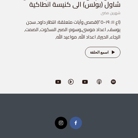
شاول (بولس) الى كنيسة انطاكية
شهرين مضى
(اع ١١: ١٩-٢٥)قصص وآيات متعلقة: انتظار داود, سجن
يوسف, اعداد موسى,وسوم: الصبر, السكوت, الصمت,
الرجاء, الحيرة, اعداد الله, مواعيد الله,
اسمع الحلقة