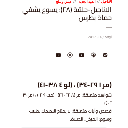
الاناجيل
العهد الجديد
عيش و ملح
الاناجيل-حلقة (٢٨): يسوع يشفي
حماة بطرس
نوفمبر 14, 2017
(مر ١ ٢٩-٣٤) ، (لو ٤ ٣٨-٤١)
شواهد متعلقة: مر (٨ ٢٢-٢٦) ، (مت ٩ ١٢) ، (مز ٣٠
٢-٤)
قصص وآيات متعلقة: لا يحتاج الاصحاء لطبيب
وسوم: المرض, الصلاة,