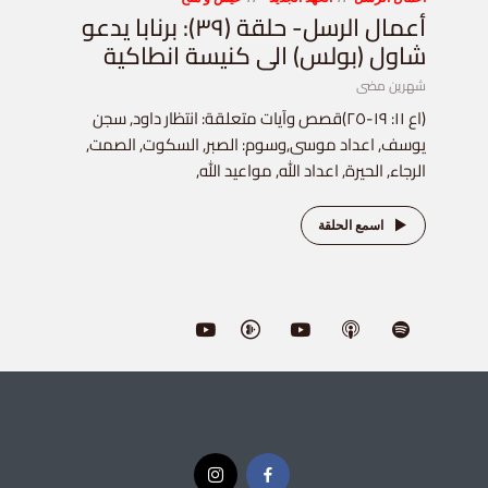
أعمال الرسل- حلقة (٣٩): برنابا يدعو
شاول (بولس) الى كنيسة انطاكية
شهرين مضى
(اع ١١: ١٩-٢٥)قصص وآيات متعلقة: انتظار داود, سجن
يوسف, اعداد موسى,وسوم: الصبر, السكوت, الصمت,
الرجاء, الحيرة, اعداد الله, مواعيد الله,
اسمع الحلقة