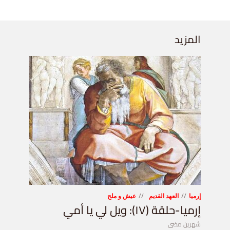
المزيد
إرميا
العهد القديم
عيش و ملح
إرميا-حلقة (١٧): ويل لي يا أمي
شهرين مضى