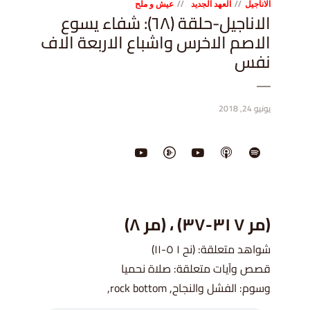
الاناجيل
العهد الجديد
عيش و ملح
الاناجيل-حلقة (٦٨): شفاء يسوع
الاصم الاخرس واشباع الاربعة الاف
نفس
يونيو 24, 2018
(مر ٧ ٣١-٣٧) ، (مر ٨)
شواهد متعلقة: (نح ١ ٥-١١)
قصص وآيات متعلقة: صلاة نحميا
وسوم: الفشل والنجاح, rock bottom,