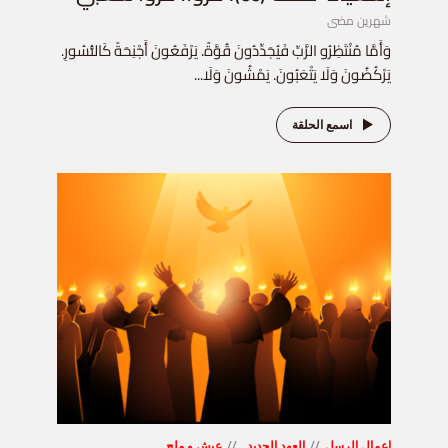
شهرين مضى
وَأَمَّا مُنْتَظِرُو الرَّبِّ فَيُجَدِّدُونَ قُوَّةً. يَرْفَعُونَ أَجْنِحَةً كَالنُّسُورِ.
يَرْكُضُونَ وَلَا يَتْعَبُونَ. يَمْشُونَ وَلَا...
اسمع الحلقة
اعمال الرسل
العهد الجديد
عيش و ملح