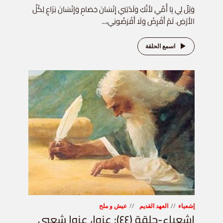
وَيْلٌ لِي يَا أُمِّي لأَنَّكِ وَلَدْتِنِي إِنْسَانَ خِصَامٍ وَإِنْسَانَ نِزَاعٍ لِكُلِّ
الأَرْضِ. لَمْ أَقْرِضْ وَلَا أَقْرَضُونِي،...
اسمع الحلقة
إشعياء
العهد القديم
عيش و ملح
إشعياء-حلقة (٤٤): عزوا، عزوا شعبي