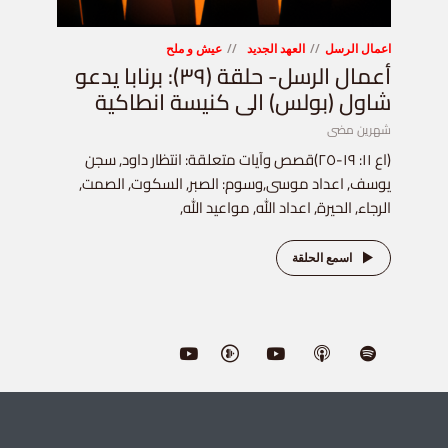
اعمال الرسل
العهد الجديد
عيش و ملح
أعمال الرسل- حلقة (٣٩): برنابا يدعو
شاول (بولس) الى كنيسة انطاكية
شهرين مضى
(اع ١١: ١٩-٢٥)قصص وآيات متعلقة: انتظار داود, سجن
يوسف, اعداد موسى,وسوم: الصبر, السكوت, الصمت,
الرجاء, الحيرة, اعداد الله, مواعيد الله,
اسمع الحلقة