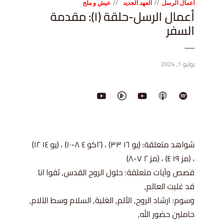
اعمال الرسل
العهد الجديد
عيش و ملح
أعمال الرسل-حلقة (١): مقدمة
السفر
يوليو 1, 2024
شواهد متعلقة: (يو ١٦ ٣٣) ، (٢كو ٤ ٨-١٠) ، (يو ١٤ ١٢)
، (مز ١٩ ٤) ، (مز ٢ ٧-٨)
قصص وآيات متعلقة: حلول الروح القدس, ثقوا انا
قد غلبت العالم,
وسوم: ارشاد الروح, الألم, الغلبة, السلام وسط الآلام,
حاملين حضور الله,