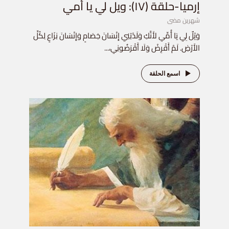
إرميا-حلقة (١٧): ويل لي يا أمي
شهرين مضى
وَيْلٌ لِي يَا أُمِّي لأَنَّكِ وَلَدْتِنِي إِنْسَانَ خِصَامٍ وَإِنْسَانَ نِزَاعٍ لِكُلِّ
الأَرْضِ. لَمْ أَقْرِضْ وَلَا أَقْرَضُونِي،...
اسمع الحلقة