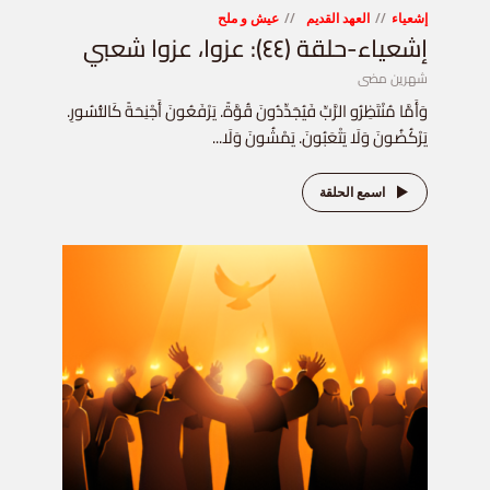
إشعياء
العهد القديم
عيش و ملح
إشعياء-حلقة (٤٤): عزوا، عزوا شعبي
شهرين مضى
وَأَمَّا مُنْتَظِرُو الرَّبِّ فَيُجَدِّدُونَ قُوَّةً. يَرْفَعُونَ أَجْنِحَةً كَالنُّسُورِ.
يَرْكُضُونَ وَلَا يَتْعَبُونَ. يَمْشُونَ وَلَا...
اسمع الحلقة