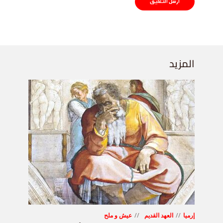
المزيد
إرميا
العهد القديم
عيش و ملح