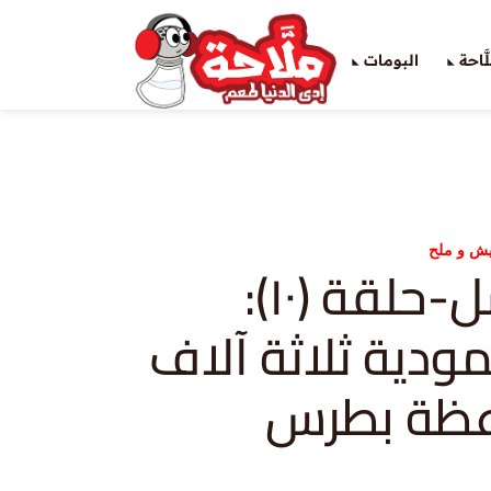
َاحة
البومات
ش و ملح
أعمال الرسل-حلقة (١٠):
ودية ثلاثة آلاف
عظة بطرس