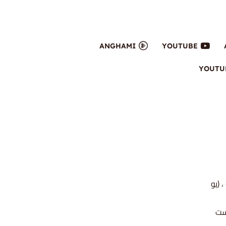
ANGHAMI
YOUTUBE
علقة: (٢كو ٣ ١٧) ، (١كو ٩ ١٦) ، (اف ١ ١٦-١٩) ، (١كو ٣ ١٩) ، (رو ١٢ ١-٢) ، (يو
ست