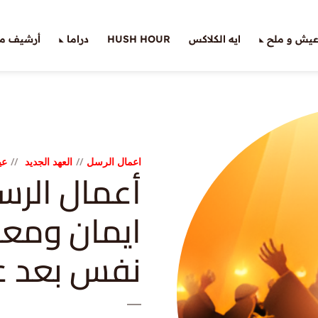
يش و ملح
ايه الكلاكس
HUSH HOUR
دراما
أرشيف ملّ
اعمال الرسل
العهد الجديد
عي
ايمان ومعم
نفس بعد 