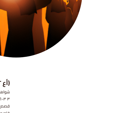
(أع ٢ ٣٧-٤١)
٣ ٣-٦) ، (كو ٢ ١٢) ، (اش ٥٧ ١٩)
قصص وآ