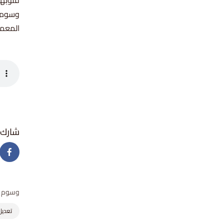
قلوبهم
وسوم: ت
المعمو
وسوم
تعديل