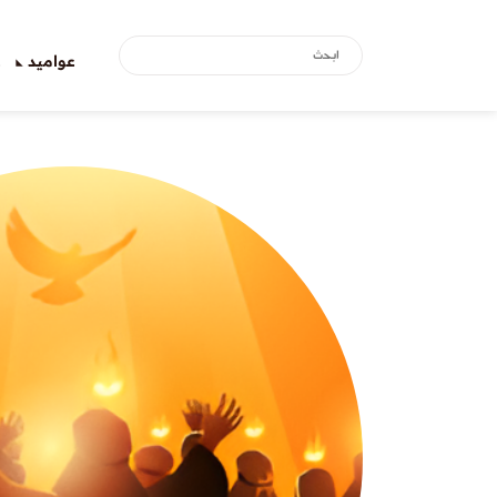
عواميد
ع