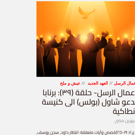
مال الرسل
العهد الجديد
عيش و ملح
أعمال الرسل- حلقة (٣٩): برنابا
دعو شاول (بولس) الى كنيسة
نطاكية
هرين مضى
(اع ١١: ١٩-٢٥)قصص وآيات متعلقة: انتظار داود, سجن يوسف,