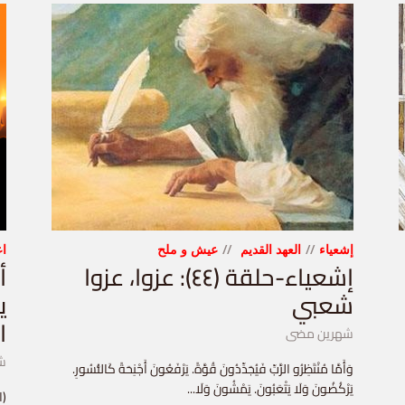
إشعياء
العهد القديم
عيش و ملح
اع
إشعياء-حلقة (٤٤): عزوا، عزوا
شعبي
ي
ا
شهرين مضى
ش
وَأَمَّا مُنْتَظِرُو الرَّبِّ فَيُجَدِّدُونَ قُوَّةً. يَرْفَعُونَ أَجْنِحَةً كَالنُّسُورِ.
يَرْكُضُونَ وَلَا يَتْعَبُونَ. يَمْشُونَ وَلَا...