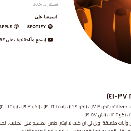
سبتمبر 3, 2024
اسمعنا على
APPLE
SPOTIFY
إسمع ملَّاحة لايف على YOUTUBE
شواهد مت
يات متعلقة: ويل لي ان كنت لا ابشر, طعن المسيح على الصليب, نخ