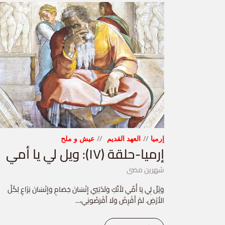
إرميا
العهد القديم
عيش و ملح
إرميا-حلقة (١٧): ويل لي يا أمي
شهرين مضى
وَيْلٌ لِي يَا أُمِّي لأَنَّكِ وَلَدْتِنِي إِنْسَانَ خِصَامٍ وَإِنْسَانَ نِزَاعٍ لِكُلِّ
الأَرْضِ. لَمْ أَقْرِضْ وَلَا أَقْرَضُونِي،...