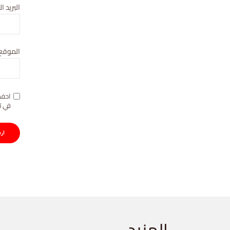
البريد ا
الموقع 
احفظ
في ت
المزيد