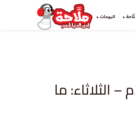
َاحة
البومات
 – الثلاثاء: ما