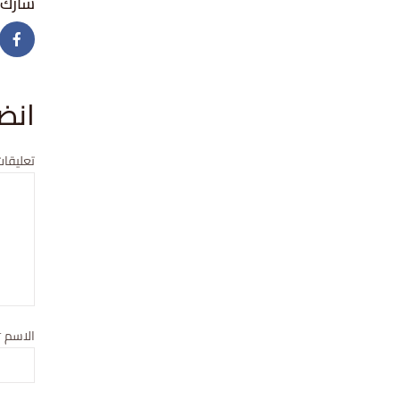
انض
تعليقات
الاسم
*