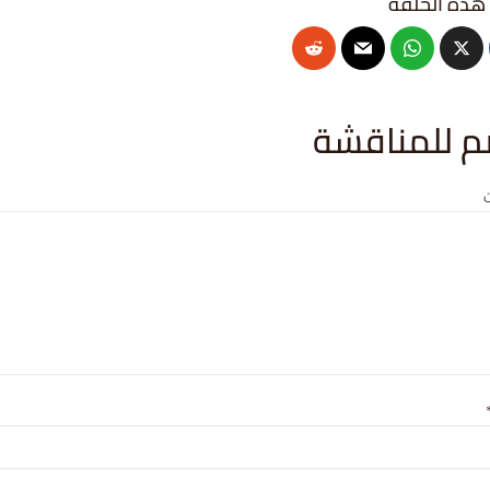
م للمناقشة