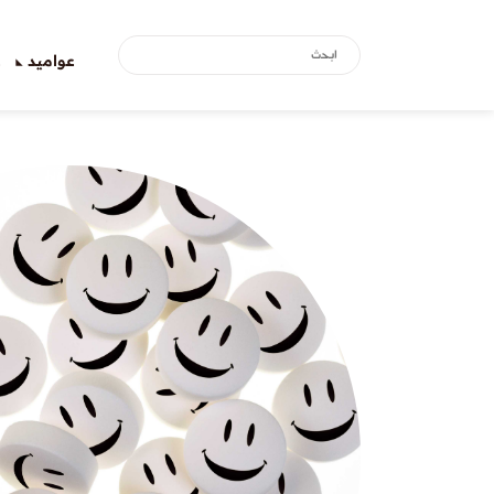
عواميد
ع