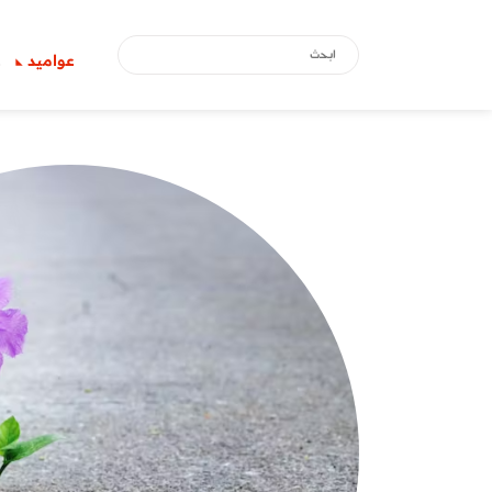
عواميد
ع