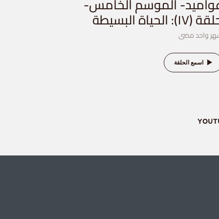
واميد- الموسم الخامس-
ة (١٧): الحياة البسيطة
هر واحد مضى
اسمع الحلقة