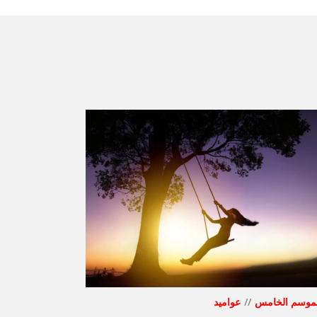
لموسم الخامس
عواميد