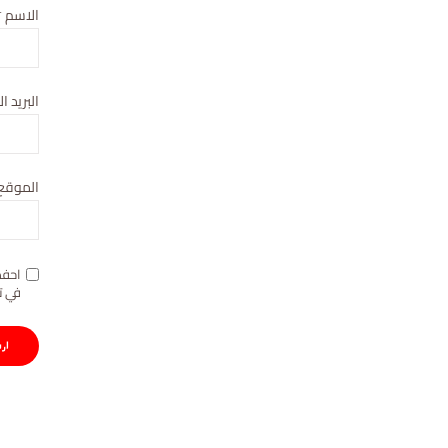
الاسم
*
البريد ا
الموقع 
احفظ
في ت