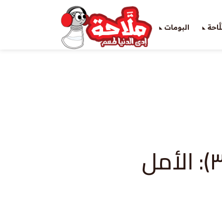
َاحة
البومات