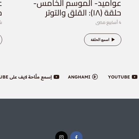
عواميد- الموسم الخامس-
ع
حلقة (١٨): القلق والتوتر
حلق
4 أسابيع مضى
ش
اسمع الحلقة
YOUTUBE
ANGHAMI
إسمع ملَّاحة لايف على YOUTUBE