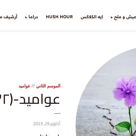
يش و ملح
ايه الكلاكس
HUSH HOUR
دراما
أرشيف ملّ
الموسم الثاني
عواميد
عواميد-(٣٢): الأمل
أكتوبر 29, 2023