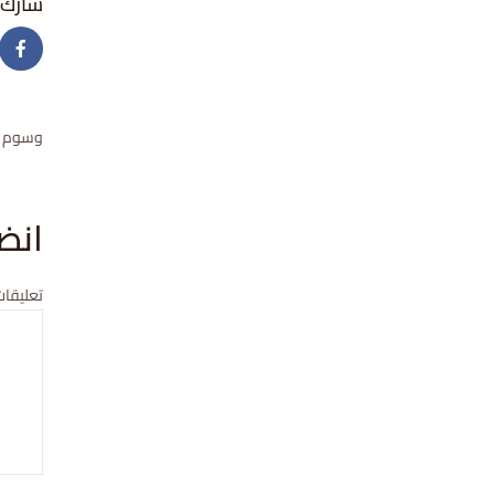
وسوم
انض
تعليقات