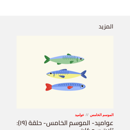
المزيد
الموسم الخامس
عواميد
عواميد- الموسم الخامس- حلقة (١٩):