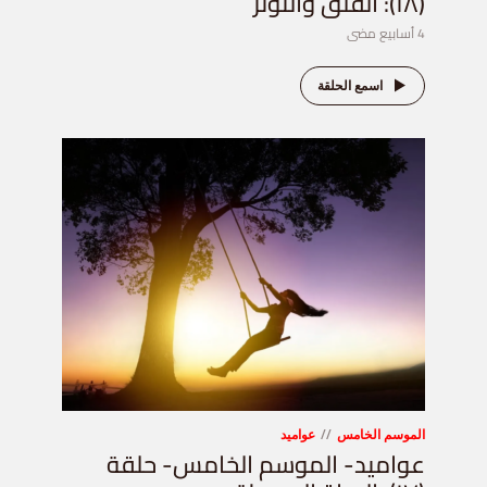
(١٨): القلق والتوتر
4 أسابيع مضى
اسمع الحلقة
الموسم الخامس
عواميد
عواميد- الموسم الخامس- حلقة