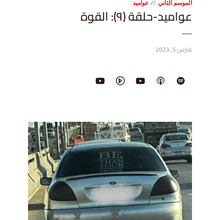
الموسم الثاني
عواميد
عواميد-حلقة (٩): القوة
مارس 5, 2023